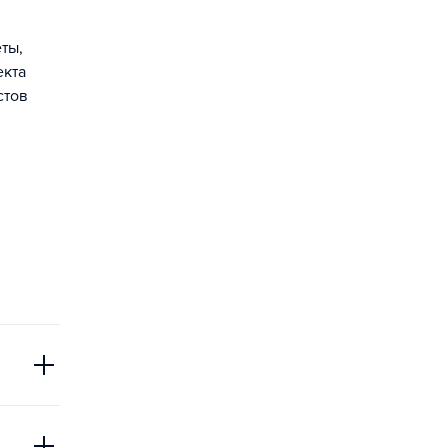
ты,
екта
стов