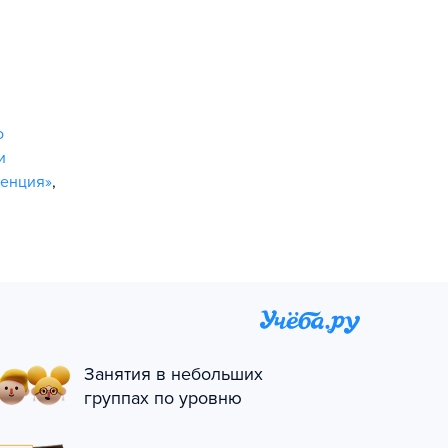
о
и
денция»
,
Занятия в небольших
группах по уровню