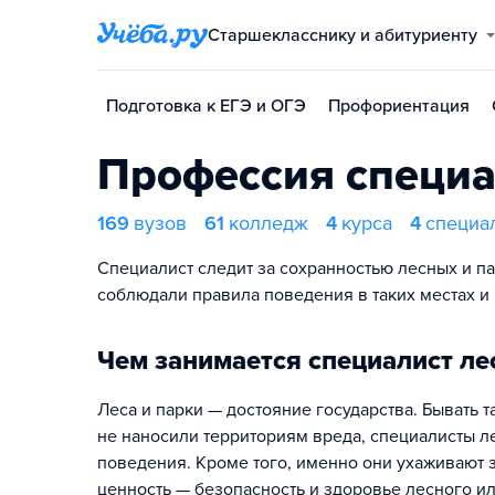
Старшекласснику и абитуриенту
Подготовка к ЕГЭ и ОГЭ
Профориентация
Профессия специа
169
вузов
61
колледж
4
курса
4
специа
Специалист следит за сохранностью лесных и па
соблюдали правила поведения в таких местах и 
Чем занимается специалист ле
Леса и парки — достояние государства. Бывать
не наносили территориям вреда, специалисты л
поведения. Кроме того, именно они ухаживают 
ценность — безопасность и здоровье лесного ил