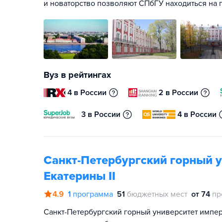
и новаторство позволяют СПбГУ находиться на 
Вуз в рейтингах
4 в России
2 в России
3 в России
4 в России
Санкт-Петербургский горный 
Екатерины II
4.9
1
программа
51
бюджетных мест
от 74
пр
Санкт-Петербургский горный университет импе