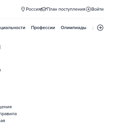
Россия
План поступления
Войти
циальности
Профессии
Олимпиады
Дни открытых д
а
и
ещения
 правила
ная