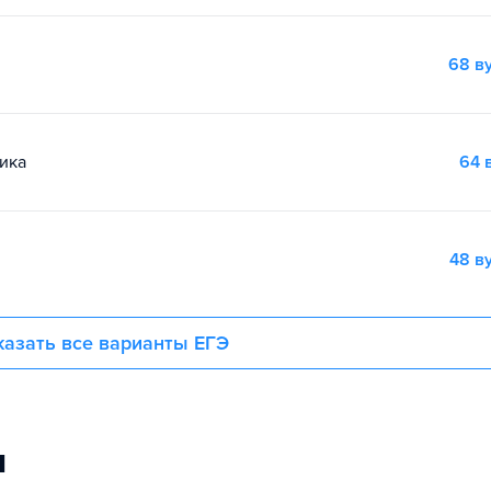
68 в
ика
64 
48 в
азать все варианты ЕГЭ
и