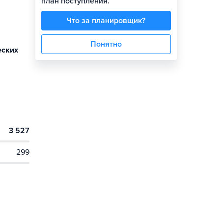
план поступления.
Что за планировщик?
Понятно
еских
3 527
299