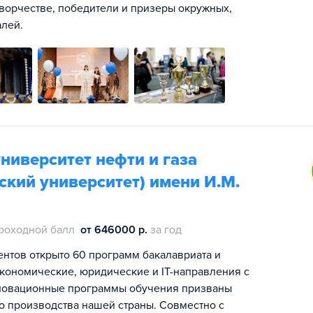
 творчестве, победители и призеры окружных,
алей.
ниверситет нефти и газа
кий университет) имени И.М.
роходной балл
от 646000 р.
за год
ентов открыто 60 программ бакалавриата и
экономические, юридические и IT-направления с
новационные программы обучения призваны
о производства нашей страны. Совместно с