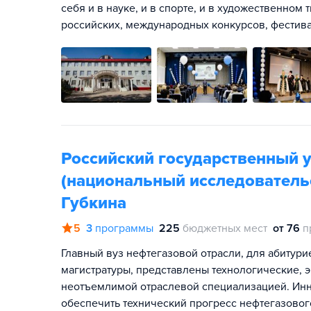
себя и в науке, и в спорте, и в художественном
российских, международных конкурсов, фестив
Российский государственный у
(национальный исследовательс
Губкина
5
3
программы
225
бюджетных мест
от 76
п
Главный вуз нефтегазовой отрасли, для абитури
магистратуры, представлены технологические, 
неотъемлимой отраслевой специализацией. Ин
обеспечить технический прогресс нефтегазовог