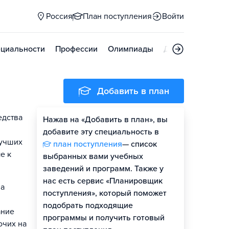
Россия
План поступления
Войти
циальности
Профессии
Олимпиады
Дни открытых д
Добавить в план
едства
Нажав на «Добавить в план», вы
добавите эту специальность в
лучших
план поступления
— список
е к
выбранных вами учебных
заведений и программ. Также у
нас есть сервис «Планировщик
на
поступления», который поможет
подобрать подходящие
ание
программы и получить готовый
очих на