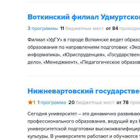
Воткинский филиал Удмуртског
3
программы
11
бюджетных мест
от 84
проходн
Филиал «УдГУ» в городе Воткинске ведет образ
образования по направлениям подготовки: «Эко
информатика», «Юриспруденция», «Государстве
дело», «Менеджмент», «Педагогическое образов
Нижневартовский государстве
1
1
программа
20
бюджетных мест
от 78
про
Сегодня университет – это динамично развива
профессионального образования, ведущий вуз 
университетской подготовки высококвалифицир
культуры. В университете работают и обучаютс