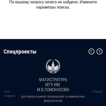
По вашему запросу ничего не найдено. Измените
параметры поиска.
Cпецпроекты
МАГИСТРАТУРА
МГУ ИМ.
М.В.ЛОМОНОСОВА
альное
Образова
ь в каждом
для выпускников технических и химических
факультетов