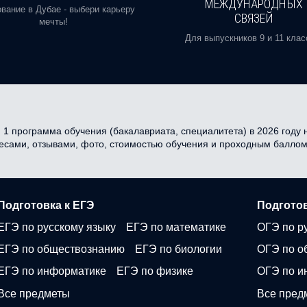
МЕЖДУНАРОДНЫХ
вание в Дубае - выбери карьеру
СВЯЗЕЙ
мечты!
Для выпускников 9 и 11 клас
 1 программа обучения (бакалавриата, специалитета) в 2026 году н
ресами, отзывами, фото, стоимостью обучения и проходным баллом
Подготовка к ЕГЭ
Подготов
ЕГЭ по русскому языку
ЕГЭ по математике
ОГЭ по р
ЕГЭ по обществознанию
ЕГЭ по биологии
ОГЭ по о
ЕГЭ по информатике
ЕГЭ по физике
ОГЭ по и
Все предметы
Все пред