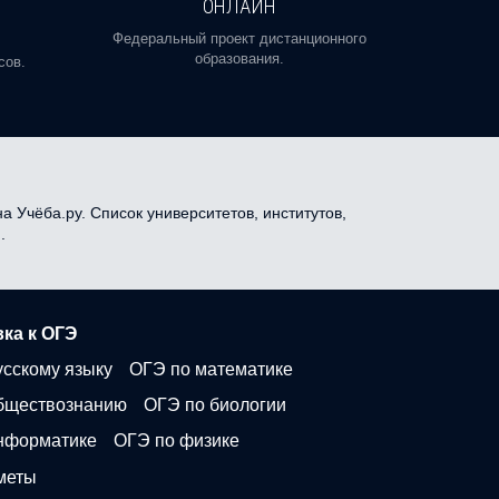
ОНЛАЙН
Пройди
профе
Федеральный проект дистанционного
образования.
сов.
а Учёба.ру. Список университетов, институтов,
.
ка к ОГЭ
усскому языку
ОГЭ по математике
бществознанию
ОГЭ по биологии
нформатике
ОГЭ по физике
меты