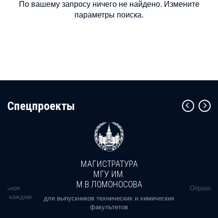
По вашему запросу ничего не найдено. Измените
параметры поиска.
Cпецпроекты
МАГИСТРАТУРА
МГУ ИМ.
М.В.ЛОМОНОСОВА
альное
Образова
ь в каждом
для выпускников технических и химических
факультетов