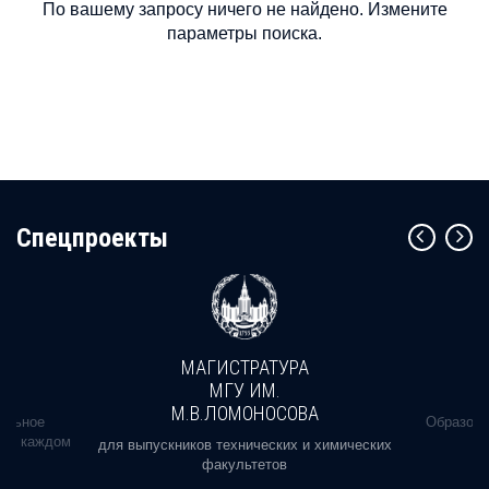
По вашему запросу ничего не найдено. Измените
параметры поиска.
Cпецпроекты
МАГИСТРАТУРА
МГУ ИМ.
М.В.ЛОМОНОСОВА
альное
Образова
ь в каждом
для выпускников технических и химических
факультетов