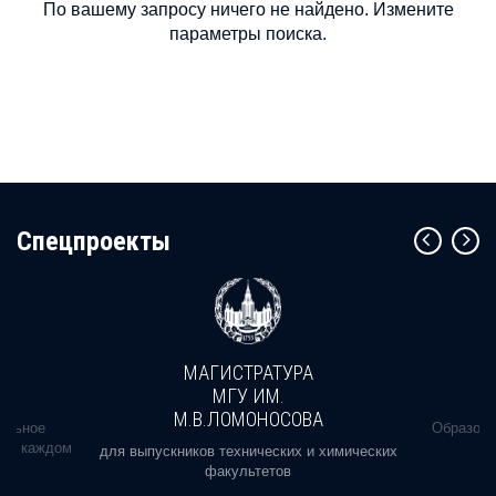
По вашему запросу ничего не найдено. Измените
параметры поиска.
Cпецпроекты
МАГИСТРАТУРА
МГУ ИМ.
М.В.ЛОМОНОСОВА
альное
Образова
ь в каждом
для выпускников технических и химических
факультетов