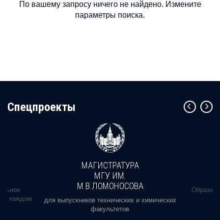
По вашему запросу ничего не найдено. Измените
параметры поиска.
Cпецпроекты
МАГИСТРАТУРА
МГУ ИМ.
М.В.ЛОМОНОСОВА
альное
Образова
ь в каждом
для выпускников технических и химических
факультетов