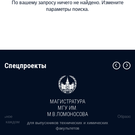
По вашему запросу ничего не найдено. Измените
параметры поиска.
Cпецпроекты
МАГИСТРАТУРА
МГУ ИМ.
М.В.ЛОМОНОСОВА
альное
Образова
ь в каждом
для выпускников технических и химических
факультетов