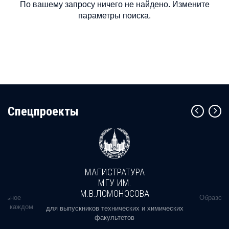
По вашему запросу ничего не найдено. Измените
параметры поиска.
Cпецпроекты
МАГИСТРАТУРА
МГУ ИМ.
М.В.ЛОМОНОСОВА
альное
Образова
ь в каждом
для выпускников технических и химических
факультетов