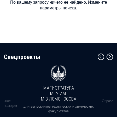
По вашему запросу ничего не найдено. Измените
параметры поиска.
Cпецпроекты
МАГИСТРАТУРА
МГУ ИМ.
М.В.ЛОМОНОСОВА
альное
Образова
ь в каждом
для выпускников технических и химических
факультетов