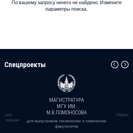
По вашему запросу ничего не найдено. Измените
параметры поиска.
Cпецпроекты
МАГИСТРАТУРА
МГУ ИМ.
М.В.ЛОМОНОСОВА
альное
Образова
ь в каждом
для выпускников технических и химических
факультетов