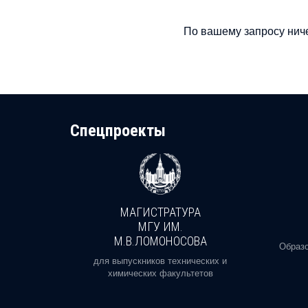
По вашему запросу ниче
Cпецпроекты
МАГИСТРАТУРА
И
МГУ ИМ.
М.В.ЛОМОНОСОВА
, реальное
Образо
орая есть
для выпускников технических и
химических факультетов