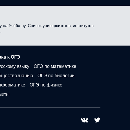
 на Учёба.ру. Список университетов, институтов,
.
ка к ОГЭ
усскому языку
ОГЭ по математике
бществознанию
ОГЭ по биологии
нформатике
ОГЭ по физике
меты