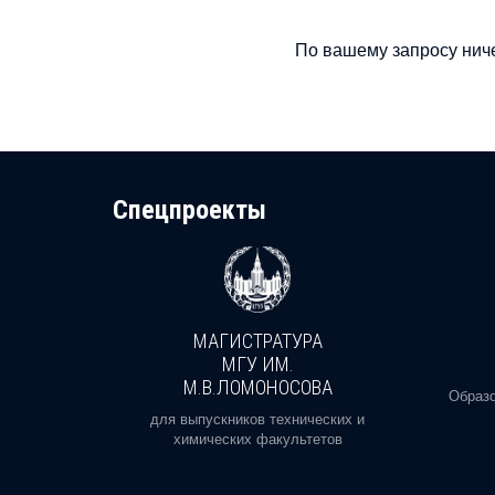
По вашему запросу ниче
Cпецпроекты
МАГИСТРАТУРА
И
МГУ ИМ.
М.В.ЛОМОНОСОВА
, реальное
Образо
орая есть
для выпускников технических и
химических факультетов