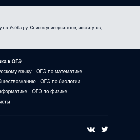
 на Учёба.ру. Список университетов, институтов,
.
ка к ОГЭ
усскому языку
ОГЭ по математике
бществознанию
ОГЭ по биологии
нформатике
ОГЭ по физике
меты