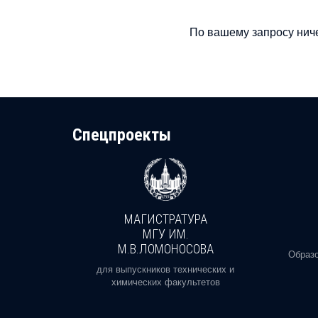
По вашему запросу ниче
Cпецпроекты
МАГИСТРАТУРА
И
МГУ ИМ.
М.В.ЛОМОНОСОВА
, реальное
Образо
орая есть
для выпускников технических и
химических факультетов