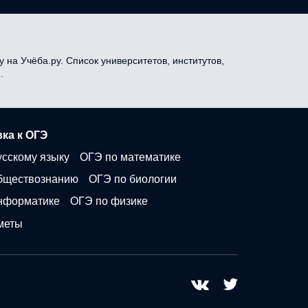
 на Учёба.ру. Список университетов, институтов,
.
ка к ОГЭ
усскому языку
ОГЭ по математике
бществознанию
ОГЭ по биологии
нформатике
ОГЭ по физике
меты