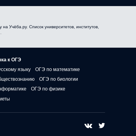
 на Учёба.ру. Список университетов, институтов,
.
ка к ОГЭ
усскому языку
ОГЭ по математике
бществознанию
ОГЭ по биологии
нформатике
ОГЭ по физике
меты