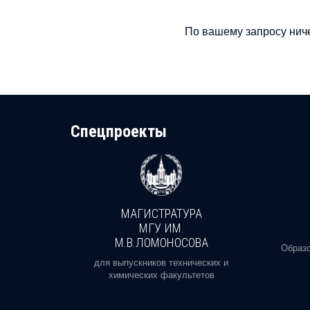
По вашему запросу ниче
Cпецпроекты
МАГИСТРАТУРА
И
МГУ ИМ.
М.В.ЛОМОНОСОВА
, реальное
Образо
орая есть
для выпускников технических и
химических факультетов