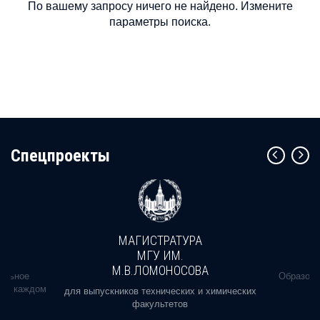
По вашему запросу ничего не найдено. Измените
параметры поиска.
Cпецпроекты
МАГИСТРАТУРА
МГУ ИМ.
М.В.ЛОМОНОСОВА
альное
Образова
ь в каждом
для выпускников технических и химических
факультетов