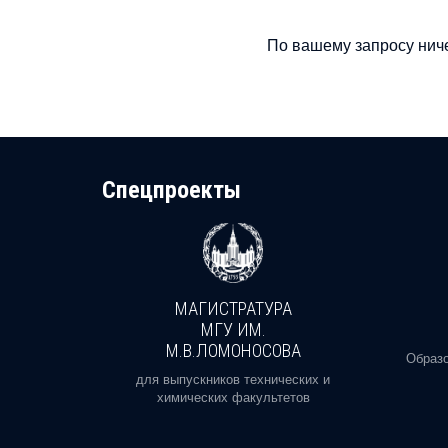
По вашему запросу ниче
Cпецпроекты
МАГИСТРАТУРА
И
МГУ ИМ.
М.В.ЛОМОНОСОВА
, реальное
Образо
орая есть
для выпускников технических и
химических факультетов