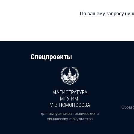
По вашему запросу ниче
Cпецпроекты
МАГИСТРАТУРА
И
МГУ ИМ.
М.В.ЛОМОНОСОВА
, реальное
Образо
орая есть
для выпускников технических и
химических факультетов