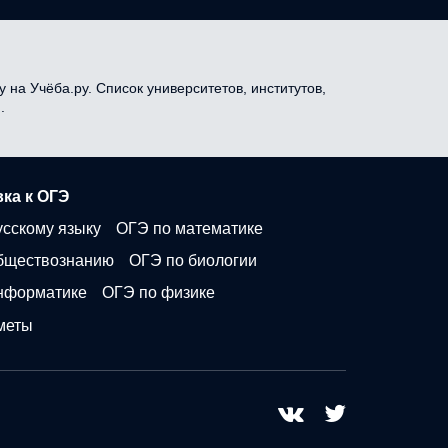
 на Учёба.ру. Список университетов, институтов,
.
ка к ОГЭ
усскому языку
ОГЭ по математике
бществознанию
ОГЭ по биологии
нформатике
ОГЭ по физике
меты