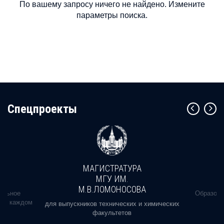
По вашему запросу ничего не найдено. Измените
параметры поиска.
Cпецпроекты
МАГИСТРАТУРА
МГУ ИМ.
М.В.ЛОМОНОСОВА
альное
Образова
ь в каждом
для выпускников технических и химических
факультетов