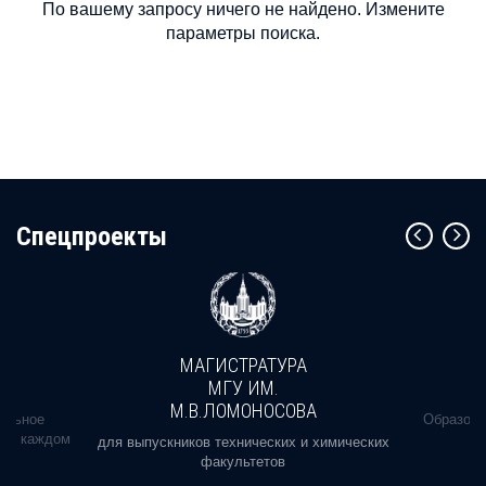
По вашему запросу ничего не найдено. Измените
параметры поиска.
Cпецпроекты
МАГИСТРАТУРА
МГУ ИМ.
М.В.ЛОМОНОСОВА
альное
Образова
ь в каждом
для выпускников технических и химических
факультетов