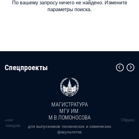
По вашему запросу ничего не найдено. Измените
параметры поиска.
Cпецпроекты
МАГИСТРАТУРА
МГУ ИМ.
М.В.ЛОМОНОСОВА
альное
Образова
ь в каждом
для выпускников технических и химических
факультетов