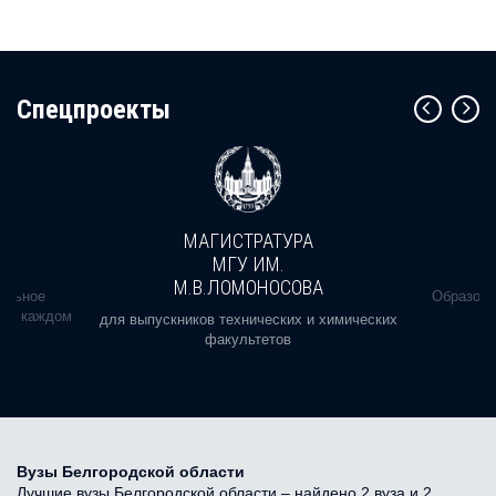
Cпецпроекты
МАГИСТРАТУРА
МГУ ИМ.
М.В.ЛОМОНОСОВА
альное
Образова
ь в каждом
для выпускников технических и химических
факультетов
Вузы Белгородской области
Лучшие вузы Белгородской области – найдено 2 вуза и 2