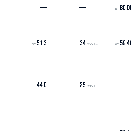
—
—
80 0
от
51.3
34
59 4
места
от
от
44.0
25
мест