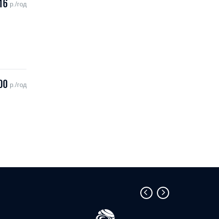
16
р./год
00
р./год