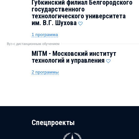
Губкинский филиал Белгородского
государственного
технологического университета
им. В.Г. Шухова
1 программа
Вуз с дистанционным обучением
MITM - Московский институт
технологий и управления
2 программы
Cпецпроекты