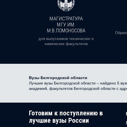
МАГИСТРАТУРА
И
МГУ ИМ.
М.В.ЛОМОНОСОВА
, реальное
Образо
орая есть
для выпускников технических и
химических факультетов
Вузы Белгородской области
Лучшие вузы Белгородской области – найдено 5 вузо
академий, факультетов Белгородской области с ад
Готовим к поступлению в
лучшие вузы России