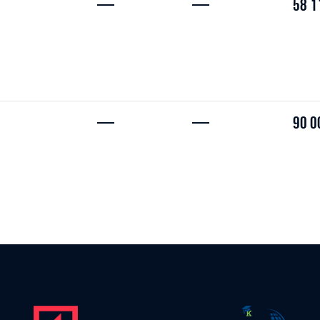
—
—
58 1
—
—
90 0