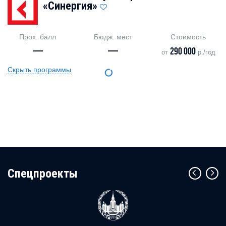
«Синергия»
Прох. балл
Бюдж. мест
Стоимость
—
—
290 000
от
р./год
Скрыть программы
Cпецпроекты