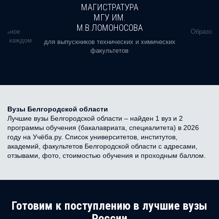
МАГИСТРАТУРА
МГУ ИМ.
М.В.ЛОМОНОСОВА
альное
Образова
ь в каждом
для выпускников технических и химических
факультетов
Вузы Белгородской области
Лучшие вузы Белгородской области – найден 1 вуз и 2
программы обучения (бакалавриата, специалитета) в 2026
году на Учёба.ру. Список университетов, институтов,
академий, факультетов Белгородской области с адресами,
отзывами, фото, стоимостью обучения и проходным баллом.
Готовим к поступлению в лучшие вузы
России