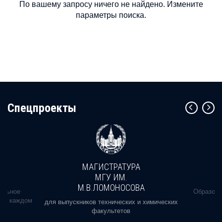
По вашему запросу ничего не найдено. Измените
параметры поиска.
Cпецпроекты
МАГИСТРАТУРА
МГУ ИМ.
М.В.ЛОМОНОСОВА
альное
Образова
ь в каждом
для выпускников технических и химических
факультетов