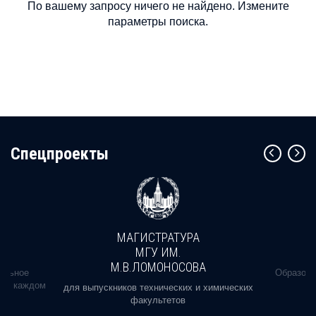
По вашему запросу ничего не найдено. Измените
параметры поиска.
Cпецпроекты
МАГИСТРАТУРА
МГУ ИМ.
М.В.ЛОМОНОСОВА
альное
Образова
ь в каждом
для выпускников технических и химических
факультетов