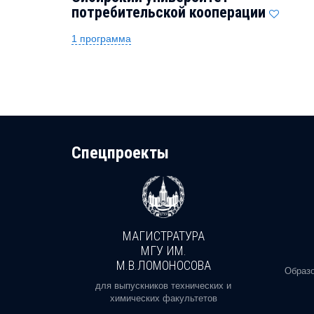
потребительской кооперации
1 программа
Cпецпроекты
МАГИСТРАТУРА
И
МГУ ИМ.
М.В.ЛОМОНОСОВА
, реальное
Образо
орая есть
для выпускников технических и
химических факультетов