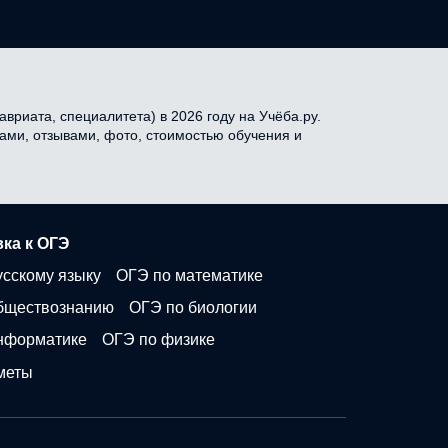
вриата, специалитета) в 2026 году на Учёба.ру.
сами, отзывами, фото, стоимостью обучения и
ка к ОГЭ
усскому языку
ОГЭ по математике
бществознанию
ОГЭ по биологии
нформатике
ОГЭ по физике
меты