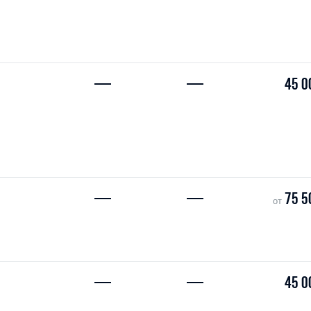
—
—
45 0
—
—
75 5
от
—
—
45 0