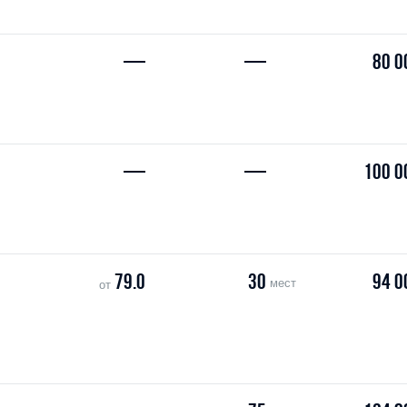
—
—
80 0
—
—
100 0
79.0
30
94 0
мест
от