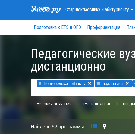
Старшекласснику
и абитуриенту
Подготовка к ЕГЭ и ОГЭ
Профориентация
Пла
Педагогические ву
дистанционно
×
×
Белгородская область
педагогика
УСЛОВИЯ ОБУЧЕНИЯ
РАСПОЛОЖЕНИЕ
ПРЕДМ
Найдено
52 программы