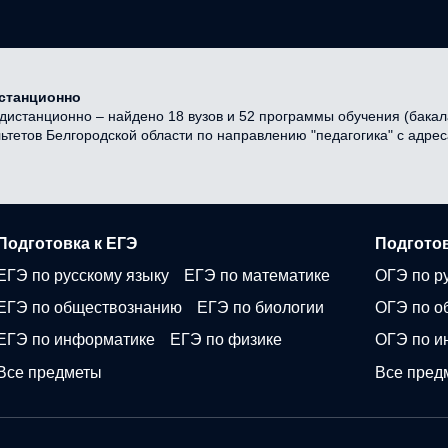
истанционно
дистанционно – найдено 18 вузов и 52 программы обучения (бакала
льтетов Белгородской области по направлению "педагогика" с адре
Подготовка к ЕГЭ
Подготов
ЕГЭ по русскому языку
ЕГЭ по математике
ОГЭ по р
ЕГЭ по обществознанию
ЕГЭ по биологии
ОГЭ по о
ЕГЭ по информатике
ЕГЭ по физике
ОГЭ по и
Все предметы
Все пред