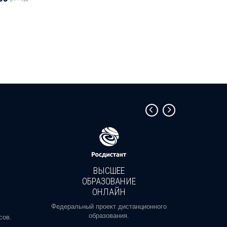
ВЫСШЕЕ
ОБРАЗОВАНИЕ
ОНЛАЙН
Пройди
профе
Федеральный проект дистанционного
образования.
сов.