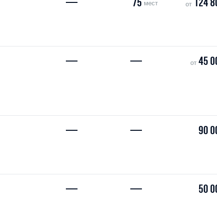
—
75
124 8
мест
от
—
—
45 0
от
—
—
90 0
—
—
50 0