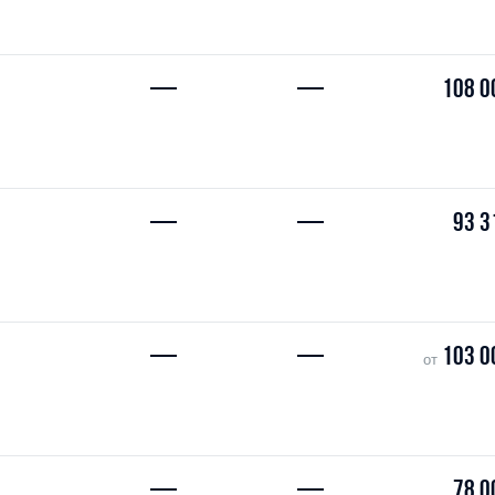
—
—
108 0
—
—
93 3
—
—
103 0
от
—
—
78 0