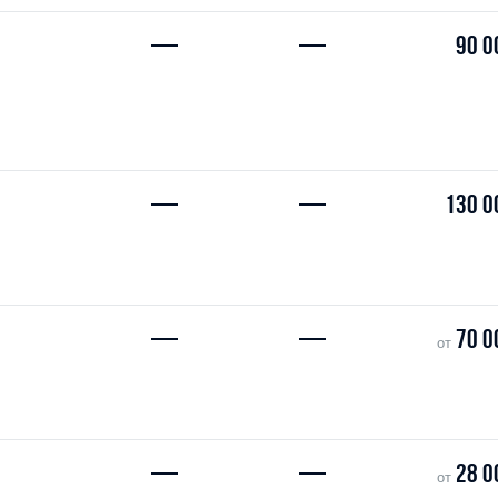
—
—
90 0
—
—
130 0
—
—
70 0
от
—
—
28 0
от