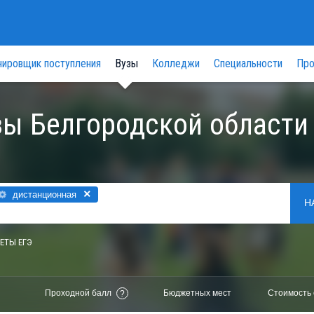
нировщик поступления
Вузы
Колледжи
Специальности
Про
зы Белгородской области
×
дистанционная
Н
ЕТЫ ЕГЭ
Проходной балл
Бюджетных мест
Стоимость 
?