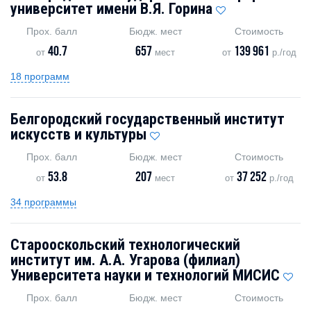
университет имени В.Я. Горина
Прох. балл
Бюдж. мест
Стоимость
40.7
657
139 961
от
мест
от
р./год
18 программ
Белгородский государственный институт
искусств и культуры
Прох. балл
Бюдж. мест
Стоимость
53.8
207
37 252
от
мест
от
р./год
34 программы
Старооскольский технологический
институт им. А.А. Угарова (филиал)
Университета науки и технологий МИСИС
Прох. балл
Бюдж. мест
Стоимость