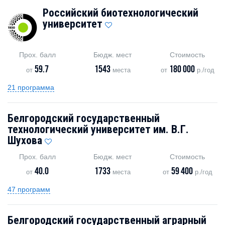
Российский биотехнологический
университет
Прох. балл
Бюдж. мест
Стоимость
59.7
1543
180 000
от
места
от
р./год
21 программа
Белгородский государственный
технологический университет им. В.Г.
Шухова
Прох. балл
Бюдж. мест
Стоимость
40.0
1733
59 400
от
места
от
р./год
47 программ
Белгородский государственный аграрный