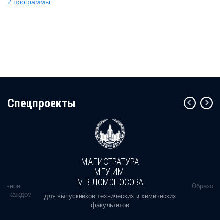
2 программы
Cпецпроекты
МАГИСТРАТУРА
МГУ ИМ.
М.В.ЛОМОНОСОВА
альное
Образова
ь в каждом
для выпускников технических и химических
факультетов