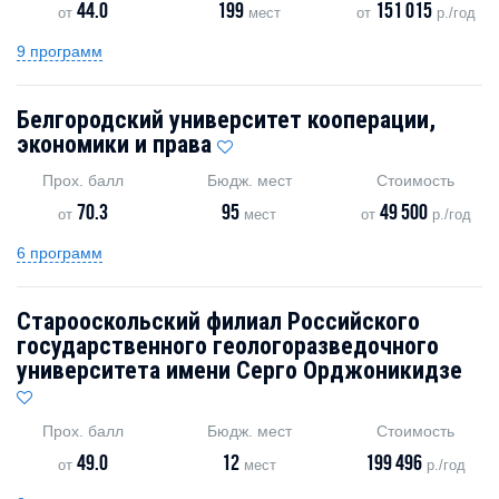
44.0
199
151 015
от
мест
от
р./год
9 программ
Белгородский университет кооперации,
экономики и права
Прох. балл
Бюдж. мест
Стоимость
70.3
95
49 500
от
мест
от
р./год
6 программ
Старооскольский филиал Российского
государственного геологоразведочного
университета имени Серго Орджоникидзе
Прох. балл
Бюдж. мест
Стоимость
49.0
12
199 496
от
мест
р./год