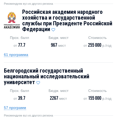
Рекомендуем вуз из другого региона
Российская академия народного
хозяйства и государственной
службы при Президенте Российской
Федерации
Прох. балл
Бюдж. мест
Стоимость
77.7
967
255 000
от
мест
от
р./год
61 программа
Белгородский государственный
национальный исследовательский
университет
Прох. балл
Бюдж. мест
Стоимость
39.7
2267
155 000
от
мест
от
р./год
57 программ
Рекомендуем вуз из другого региона