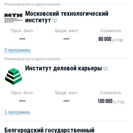
Рекомендуем вуз из другого региона
Московский технологический
институт
Прох. балл
Бюдж. мест
Стоимость
—
—
80 000
р./год
3 программы
Рекомендуем вуз из другого региона
Институт деловой карьеры
Прох. балл
Бюдж. мест
Стоимость
—
—
100 000
р./год
1 программа
Белгородский государственный