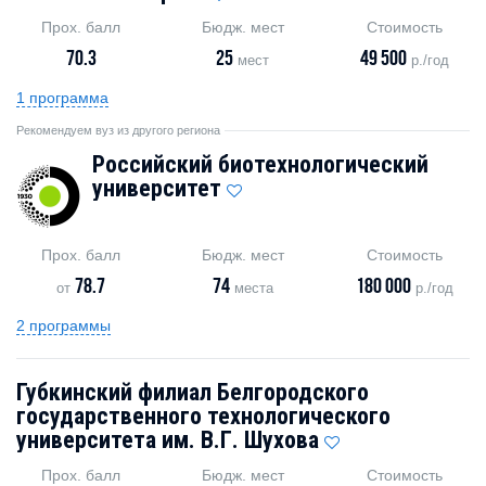
Прох. балл
Бюдж. мест
Стоимость
70.3
25
49 500
мест
р./год
1 программа
Рекомендуем вуз из другого региона
Российский биотехнологический
университет
Прох. балл
Бюдж. мест
Стоимость
78.7
74
180 000
от
места
р./год
2 программы
Губкинский филиал Белгородского
государственного технологического
университета им. В.Г. Шухова
Прох. балл
Бюдж. мест
Стоимость