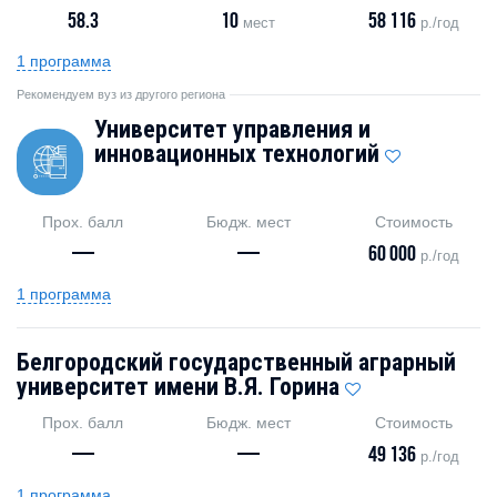
58.3
10
58 116
мест
р./год
1 программа
Рекомендуем вуз из другого региона
Университет управления и
инновационных технологий
Прох. балл
Бюдж. мест
Стоимость
—
—
60 000
р./год
1 программа
Белгородский государственный аграрный
университет имени В.Я. Горина
Прох. балл
Бюдж. мест
Стоимость
—
—
49 136
р./год
1 программа