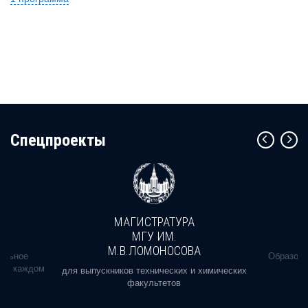
Cпецпроекты
МАГИСТРАТУРА
МГУ ИМ.
М.В.ЛОМОНОСОВА
альное
Образова
ь в каждом
для выпускников технических и химических
факультетов