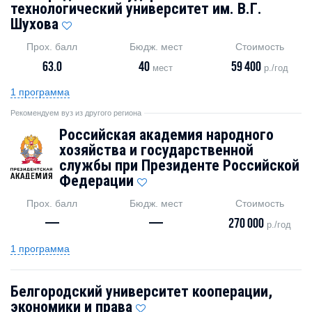
технологический университет им. В.Г.
Шухова
Прох. балл
Бюдж. мест
Стоимость
63.0
40
59 400
мест
р./год
1 программа
Рекомендуем вуз из другого региона
Российская академия народного
хозяйства и государственной
службы при Президенте Российской
Федерации
Прох. балл
Бюдж. мест
Стоимость
—
—
270 000
р./год
1 программа
Белгородский университет кооперации,
экономики и права