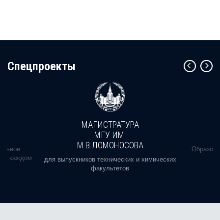
Cпецпроекты
МАГИСТРАТУРА
МГУ ИМ.
М.В.ЛОМОНОСОВА
альное
Образова
ь в каждом
для выпускников технических и химических
факультетов