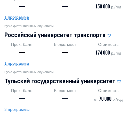
—
—
150 000
р./год
1 программа
Вуз с дистанционным обучением
Российский университет транспорта
Прох. балл
Бюдж. мест
Стоимость
—
—
174 000
р./год
1 программа
Вуз с дистанционным обучением
Тульский государственный университет
Прох. балл
Бюдж. мест
Стоимость
—
—
70 000
от
р./год
3 программы