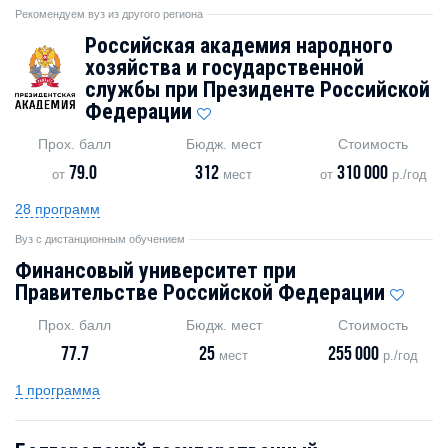
Рекомендуем вуз из другого региона
Российская академия народного
хозяйства и государственной
службы при Президенте Российской
Федерации
Прох. балл
Бюдж. мест
Стоимость
79.0
312
310 000
от
мест
от
р./год
28 программ
Вуз с дистанционным обучением
Финансовый университет при
Правительстве Российской Федерации
Прох. балл
Бюдж. мест
Стоимость
77.7
25
255 000
мест
р./год
1 программа