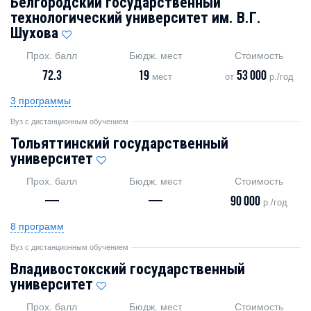
Белгородский государственный
технологический университет им. В.Г.
Шухова
Прох. балл
Бюдж. мест
Стоимость
72.3
19
53 000
мест
от
р./год
3 программы
Вуз с дистанционным обучением
Тольяттинский государственный
университет
Прох. балл
Бюдж. мест
Стоимость
—
—
90 000
р./год
8 программ
Вуз с дистанционным обучением
Владивостокский государственный
университет
Прох. балл
Бюдж. мест
Стоимость