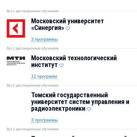
Вуз с дистанционным обучением
Московский университет
«Синергия»
3 программы
Вуз с дистанционным обучением
Московский технологический
институт
12 программ
Вуз с дистанционным обучением
Томский государственный
университет систем управления и
радиоэлектроники
3 программы
Вуз с дистанционным обучением