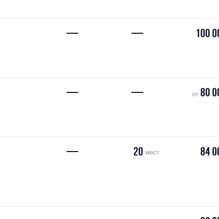
—
—
100 0
—
—
80 0
от
—
20
84 0
мест