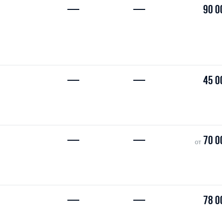
—
—
90 0
—
—
45 0
—
—
70 0
от
—
—
78 0