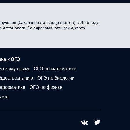
бучения (бакалавриата, специалитета) в 2026 году
а и технологии" с адресами, отзывами, фото,
ка к ОГЭ
усскому языку
ОГЭ по математике
бществознанию
ОГЭ по биологии
нформатике
ОГЭ по физике
меты