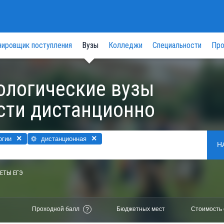
нировщик поступления
Вузы
Колледжи
Специальности
Про
нологические вузы
сти дистанционно
×
×
огии
дистанционная
Н
ЕТЫ ЕГЭ
Проходной балл
Бюджетных мест
Стоимость 
?