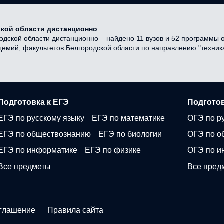
ской области дистанционно
одской области дистанционно – найдено 11 вузов и 52 программы о
адемий, факультетов Белгородской области по направлению "техник
Подготовка к ЕГЭ
Подготов
ЕГЭ по русскому языку
ЕГЭ по математике
ОГЭ по р
ЕГЭ по обществознанию
ЕГЭ по биологии
ОГЭ по о
ЕГЭ по информатике
ЕГЭ по физике
ОГЭ по и
Все предметы
Все пред
оглашение
Правила сайта