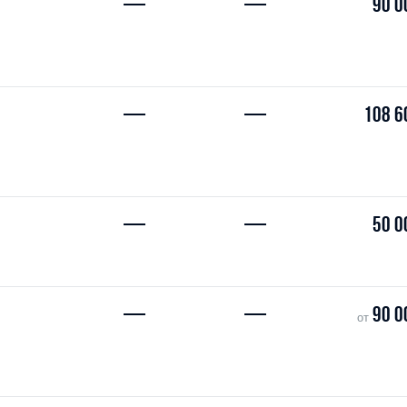
—
—
90 0
—
—
108 6
—
—
50 0
—
—
90 0
от