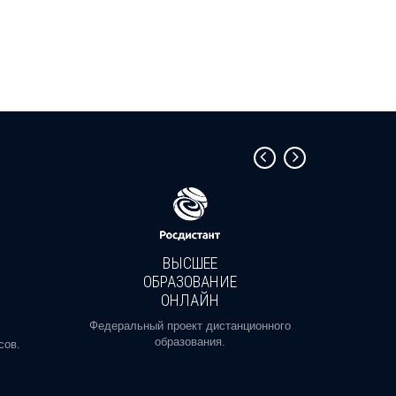
ВЫСШЕЕ
ОБРАЗОВАНИЕ
ОНЛАЙН
Пройди
профе
Федеральный проект дистанционного
образования.
сов.