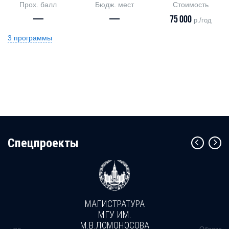
Прох. балл
Бюдж. мест
Стоимость
—
—
75 000
р./год
3 программы
Cпецпроекты
МАГИСТРАТУРА
МГУ ИМ.
М.В.ЛОМОНОСОВА