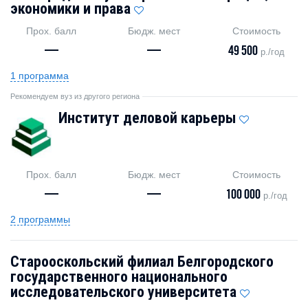
экономики и права
Прох. балл
Бюдж. мест
Стоимость
—
—
49 500
р./год
1 программа
Рекомендуем вуз из другого региона
Институт деловой карьеры
Прох. балл
Бюдж. мест
Стоимость
—
—
100 000
р./год
2 программы
Старооскольский филиал Белгородского
государственного национального
исследовательского университета