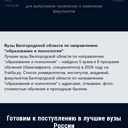
альное
Образова
ь в каждом
для выпускников технических и химических
факультетов
Вузы Белгородской области по направлению
"образование и психология"
Лучшие вузы Белгородской области по направлению
"образование и психология" – найдено 5 вузов и 8 программ
обучения (бакалавриата, специалитета) в 2026 году на
Учёба.ру. Список университетов, институтов, академий,
факультетов Белгородской области по направлению
"образование и психология" с адресами, отзывами, фото,
стоимостью обучения и проходным баллом.
Готовим к поступлению в лучшие вузы
России