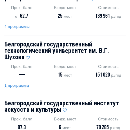
Прох. балл
Бюдж. мест
Стоимость
62.7
25
139 961
от
мест
р./год
4 программы
Белгородский государственный
технологический университет им. В.Г.
Шухова
Прох. балл
Бюдж. мест
Стоимость
—
15
151 020
мест
р./год
1 программа
Белгородский государственный институт
искусств и культуры
Прох. балл
Бюдж. мест
Стоимость
87.3
6
70 285
мест
р./год