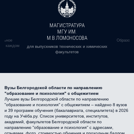
МАГИСТРАТУРА
МГУ ИМ.
М.В.ЛОМОНОСОВА
альное
Образова
ь в каждом
для выпускников технических и химических
факультетов
Вузы Белгородской области по направлению
"образование и психология" с общежитием
Лучшие вузы Белгородской области по направлению
"образование и психология" с общежитием – найдено 8 вузов
и 39 программ обучения (бакалавриата, специалитета) в 2026
году на Учёба.ру. Список университетов, институтов,
академий, факультетов Белгородской области по
направлению "образование и психология" с адресами,
отзывами, фото, стоимостью обучения и проходным баллом.