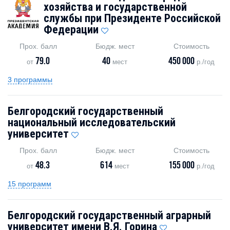
хозяйства и государственной
службы при Президенте Российской
Федерации
Прох. балл
Бюдж. мест
Стоимость
79.0
40
450 000
от
мест
р./год
3 программы
Белгородский государственный
национальный исследовательский
университет
Прох. балл
Бюдж. мест
Стоимость
48.3
614
155 000
от
мест
р./год
15 программ
Белгородский государственный аграрный
университет имени В.Я. Горина