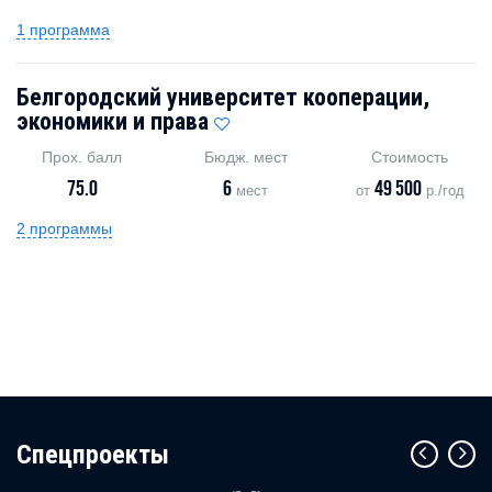
1 программа
Белгородский университет кооперации,
экономики и права
Прох. балл
Бюдж. мест
Стоимость
75.0
6
49 500
мест
от
р./год
2 программы
Cпецпроекты