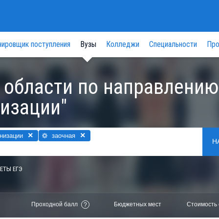
нировщик поступления
Вузы
Колледжи
Специальности
Про
 области по направлению
изации"
×
×
низации
заочная
Н
ЕТЫ ЕГЭ
Проходной балл
Бюджетных мест
Стоимость 
?