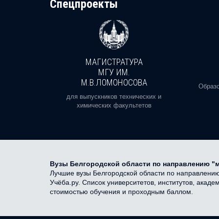
Cпецпроекты
МАГИСТРАТУРА
И
МГУ ИМ.
М.В.ЛОМОНОСОВА
, реальное
Образо
орая есть
для выпускников технических и
химических факультетов
Вузы Белгородской области по направлению "
Лучшие вузы Белгородской области по направлению 
Учёба.ру. Список университетов, институтов, акад
стоимостью обучения и проходным баллом.