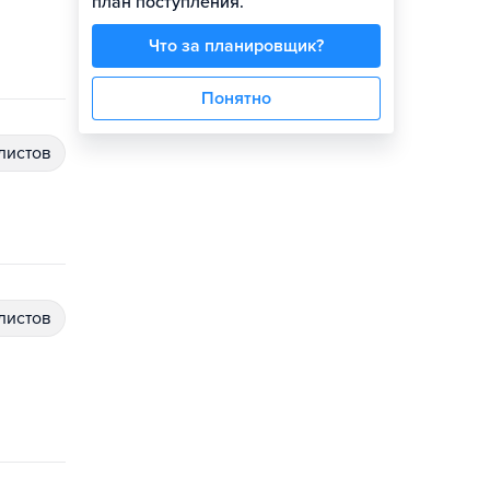
план поступления.
Что за планировщик?
Понятно
алистов
алистов