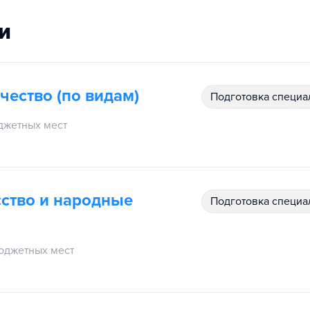
и
чество (по видам)
подготовка специ
джетных мест
ство и народные
подготовка специ
юджетных мест