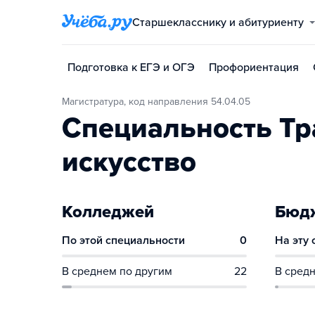
Старшекласснику и абитуриенту
Подготовка к ЕГЭ и ОГЭ
Профориентация
Магистратура, код направления 54.04.05
Специальность Тр
искусство
Колледжей
Бюдж
По этой специальности
0
На эту
В среднем по другим
22
В средн