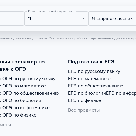
Класс, в который перешли
11
Я старшеклассник
нальных данных на условиях
Согласия на обработку персональных данных
и пр
тный тренажер по
Подготовка к ЕГЭ
вке к ОГЭ
ЕГЭ по русскому языку
р
ОГЭ по русскому языку
ЕГЭ по математике
р
ОГЭ по математике
ЕГЭ по обществознанию
р
ОГЭ по обществознанию
ЕГЭ по биологии
ЕГЭ по инфо
р
ОГЭ по биологии
ЕГЭ по физике
р
ОГЭ по информатике
Все предметы
р
ОГЭ по физике
дметы