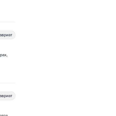
лавриат
рах,
лавриат
ются