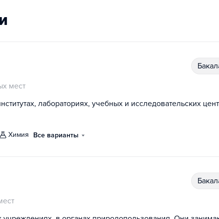
и
бака
х мест
нститутах, лабораториях, учебных и исследовательских цент
химия
Все варианты
бака
мест
 учреждениях, в органах природопользования. Они занима