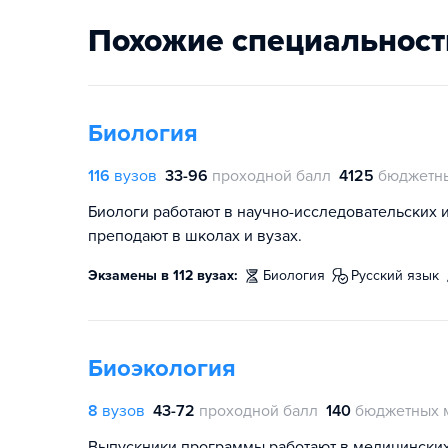
Похожие специальност
Биология
116
вузов
33-96
проходной балл
4125
бюджетны
Биологи работают в научно-исследовательских и
преподают в школах и вузах.
Экзамены в 112 вузах:
биология
русский язык
Биоэкология
8
вузов
43-72
проходной балл
140
бюджетных 
Выпускники программы работают в медицинских