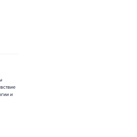
ы
увствие
огии и