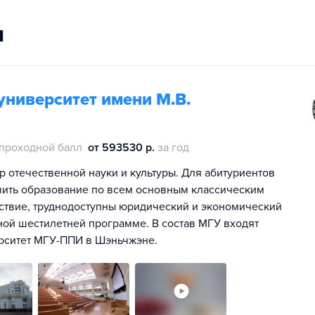
и
университет имени М.В.
проходной балл
от 593530 р.
за год
р отечественной науки и культуры. Для абитуриентов
чить образование по всем основным классическим
дствие, труднодоступны юридический и экономический
ной шестилетней программе. В состав МГУ входят
ерситет МГУ-ППИ в Шэньчжэне.