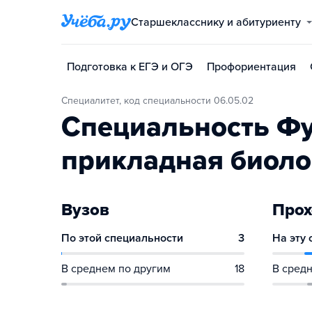
Старшекласснику и абитуриенту
Подготовка к ЕГЭ и ОГЭ
Профориентация
Специалитет, код специальности 06.05.02
Специальность Ф
прикладная биоло
Вузов
Прох
По этой специальности
3
На эту
В среднем по другим
18
В средн