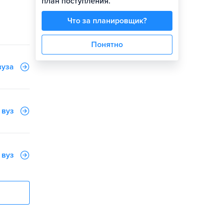
план поступления.
Что за планировщик?
Понятно
вуза
 вуз
 вуз