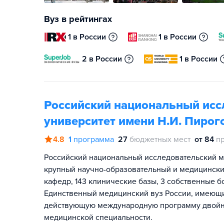
Вуз в рейтингах
1 в России
1 в России
2 в России
1 в России
Российский национальный исс
университет имени Н.И. Пирог
4.8
1
программа
27
бюджетных мест
от 84
п
Российский национальный исследовательский м
крупный научно-образовательный и медицинский 
кафедр, 143 клинические базы, 3 собственные 
Единственный медицинский вуз России, имеющи
действующую международную программу двойног
медицинской специальности.