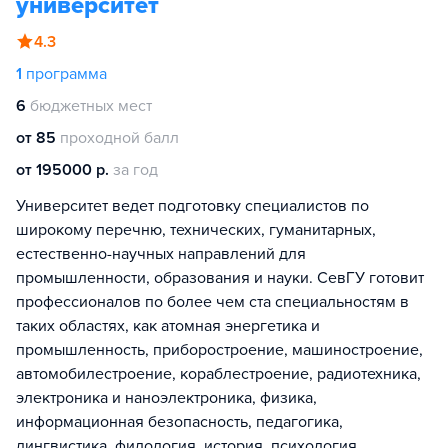
университет
4.3
1
программа
6
бюджетных мест
от 85
проходной балл
от 195000 р.
за год
Университет ведет подготовку специалистов по
широкому перечню, технических, гуманитарных,
естественно-научных направлений для
промышленности, образования и науки. СевГУ готовит
профессионалов по более чем ста специальностям в
таких областях, как атомная энергетика и
промышленность, приборостроение, машиностроение,
автомобилестроение, кораблестроение, радиотехника,
электроника и наноэлектроника, физика,
информационная безопасность, педагогика,
лингвистика, филология, история, психология.