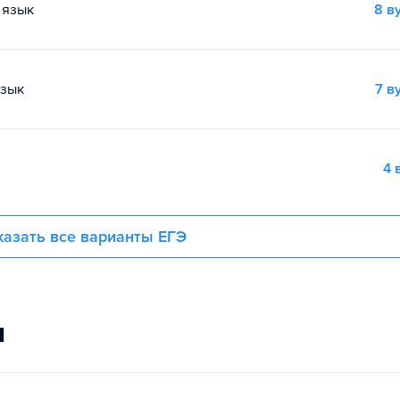
й язык
8 в
язык
7 в
4 
азать все варианты ЕГЭ
и