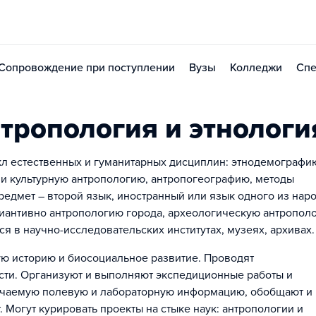
Сопровождение при поступлении
Вузы
Колледжи
Спе
тропология и этнологи
л естественных и гуманитарных дисциплин: этнодемографи
 и культурную антропологию, антропогеографию, методы
редмет – второй язык, иностранный или язык одного из нар
риантивно антропологию города, археологическую антропол
я в научно-исследовательских институтах, музеях, архивах.
ую историю и биосоциальное развитие. Проводят
сти. Организуют и выполняют экспедиционные работы и
учаемую полевую и лабораторную информацию, обобщают и
 Могут курировать проекты на стыке наук: антропологии и