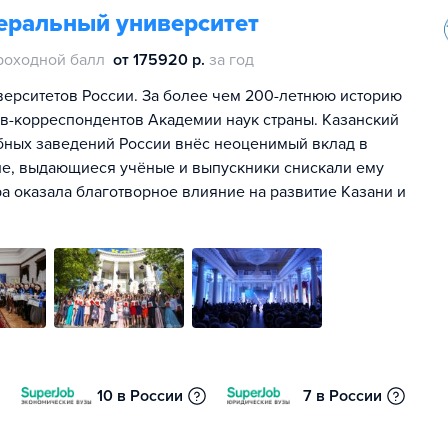
еральный университет
роходной балл
от 175920 р.
за год
иверситетов России. За более чем 200-летнюю историю
ов-корреспондентов Академии наук страны. Казанский
бных заведений России внёс неоценимый вклад в
не, выдающиеся учёные и выпускники снискали ему
ра оказала благотворное влияние на развитие Казани и
10 в России
7 в России