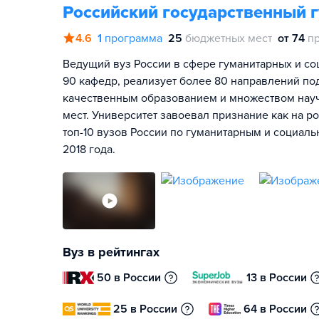
Российский государственный 
4.6
1
программа
25
бюджетных мест
от 74
п
Ведущий вуз России в сфере гуманитарных и соц
90 кафедр, реализует более 80 направлений по
качественным образованием и множеством нау
мест. Университет завоевал признание как на р
топ-10 вузов России по гуманитарным и социал
2018 года.
Вуз в рейтингах
50 в России
13 в России
25 в России
64 в России