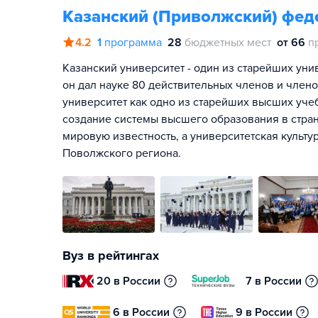
Казанский (Приволжский) фед
4.2
1
программа
28
бюджетных мест
от 66
п
Казанский университет - один из старейших ун
он дал науке 80 действительных членов и член
университет как одно из старейших высших уче
создание системы высшего образования в стра
мировую известность, а университетская культу
Поволжского региона.
Вуз в рейтингах
20 в России
7 в России
6 в России
9 в России