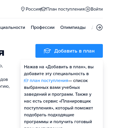
Россия
План поступления
Войти
циальности
Профессии
Олимпиады
Дни открытых д
я
Добавить в план
ю,
Нажав на «Добавить в план», вы
добавите эту специальность в
одов
план поступления
— список
огию,
выбранных вами учебных
заведений и программ. Также у
нас есть сервис «Планировщик
поступления», который поможет
подобрать подходящие
программы и получить готовый