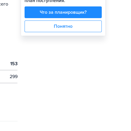
план поступления.
сего
Что за планировщик?
Понятно
153
299