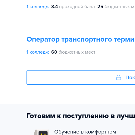
1
колледж
3.4
проходной балл
25
бюджетных м
Оператор транспортного терм
1
колледж
60
бюджетных мест
Пок
Готовим к поступлению в лучш
Обучение в комфортном