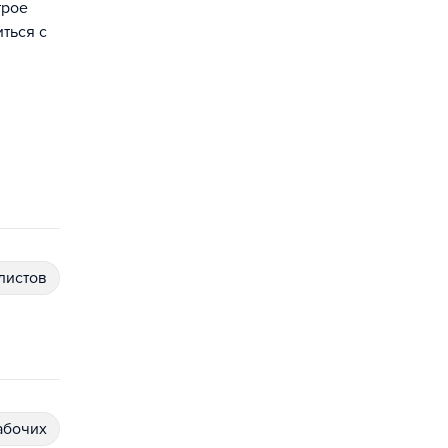
трое
ться с
алистов
абочих