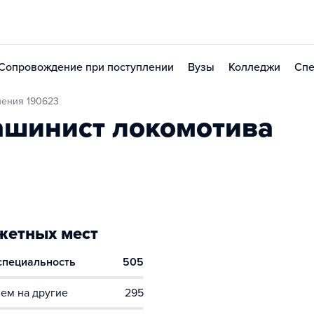
Сопровождение при поступлении
Вузы
Колледжи
Спе
ления 190623
ашинист локомотива
етных мест
 специальность
505
ем на другие
295