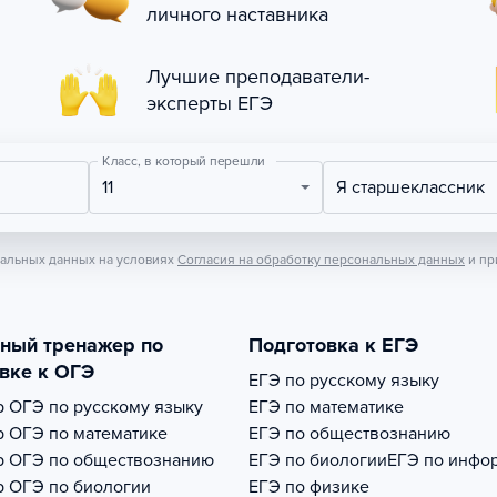
личного наставника
Лучшие преподаватели-
эксперты ЕГЭ
Класс, в который перешли
11
Я старшеклассник
нальных данных на условиях
Согласия на обработку персональных данных
и пр
тный тренажер по
Подготовка к ЕГЭ
вке к ОГЭ
ЕГЭ по русскому языку
р
ОГЭ по русскому языку
ЕГЭ по математике
р
ОГЭ по математике
ЕГЭ по обществознанию
р
ОГЭ по обществознанию
ЕГЭ по биологии
ЕГЭ по инфо
р
ОГЭ по биологии
ЕГЭ по физике