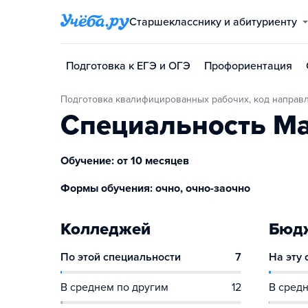
Старшекласснику и абитуриенту
Подготовка к ЕГЭ и ОГЭ
Профориентация
Подготовка квалифицированных рабочих, код направ
Специальность М
Обучение: от 10 месяцев
Формы обучения: очно, очно-заочно
Колледжей
Бюдж
По этой специальности
7
На эту
В среднем по другим
12
В средн