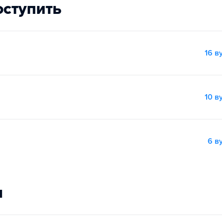
оступить
16 в
10 в
6 в
и