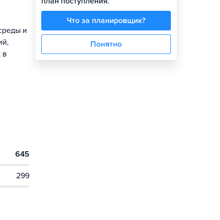
план поступления.
Что за планировщик?
среды и
ий,
Понятно
 в
645
299