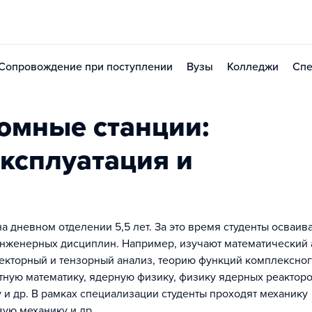
Сопровождение при поступлении
Вузы
Колледжи
Спе
омные станции:
эксплуатация и
 дневном отделении 5,5 лет. За это время студенты осваив
нженерных дисциплин. Например, изучают математический 
екторный и тензорный анализ, теорию функций комплексног
тную математику, ядерную физику, физику ядерных реакторо
 и др. В рамках специализации студенты проходят механику
ую механику и др.