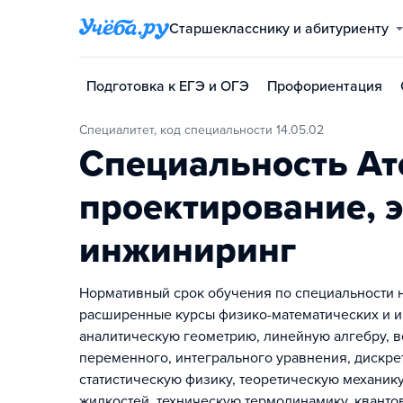
Старшекласснику и абитуриенту
Подготовка к ЕГЭ и ОГЭ
Профориентация
Специалитет, код специальности 14.05.02
Специальность Ат
проектирование, 
инжиниринг
Нормативный срок обучения по специальности на
расширенные курсы физико-математических и и
аналитическую геометрию, линейную алгебру, в
переменного, интегрального уравнения, дискре
статистическую физику, теоретическую механику
жидкостей, техническую термодинамику, квантов