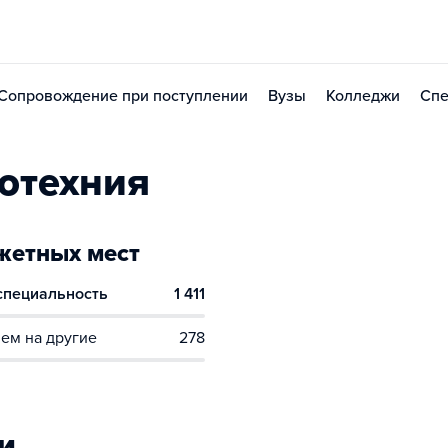
Сопровождение при поступлении
Вузы
Колледжи
Спе
отехния
етных мест
 специальность
1 411
ем на другие
278
и