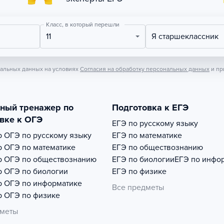
Класс, в который перешли
11
Я старшеклассник
нальных данных на условиях
Согласия на обработку персональных данных
и пр
тный тренажер по
Подготовка к ЕГЭ
вке к ОГЭ
ЕГЭ по русскому языку
р
ОГЭ по русскому языку
ЕГЭ по математике
р
ОГЭ по математике
ЕГЭ по обществознанию
р
ОГЭ по обществознанию
ЕГЭ по биологии
ЕГЭ по инфо
р
ОГЭ по биологии
ЕГЭ по физике
р
ОГЭ по информатике
Все предметы
р
ОГЭ по физике
дметы