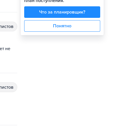
план поступления.
Что за планировщик?
Понятно
алистов
ет не
алистов