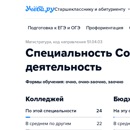
Старшекласснику и абитуриенту
Подготовка к ЕГЭ и ОГЭ
Профориентация
Магистратура, код направления 51.04.03
Специальность Со
деятельность
Формы обучения: очно, очно-заочно, заочно
Колледжей
Бюдж
По этой специальности
24
На эту
В среднем по другим
22
В средн