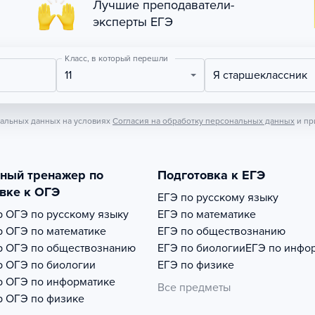
Лучшие преподаватели-
эксперты ЕГЭ
Класс, в который перешли
11
Я старшеклассник
нальных данных на условиях
Согласия на обработку персональных данных
и пр
тный тренажер по
Подготовка к ЕГЭ
вке к ОГЭ
ЕГЭ по русскому языку
р
ОГЭ по русскому языку
ЕГЭ по математике
р
ОГЭ по математике
ЕГЭ по обществознанию
р
ОГЭ по обществознанию
ЕГЭ по биологии
ЕГЭ по инфо
р
ОГЭ по биологии
ЕГЭ по физике
р
ОГЭ по информатике
Все предметы
р
ОГЭ по физике