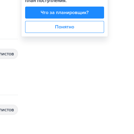
план поступления.
Что за планировщик?
Понятно
алистов
алистов