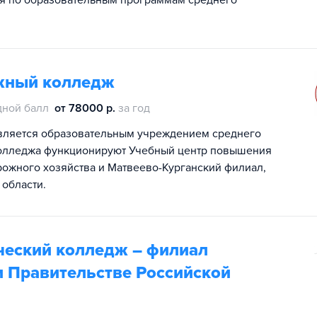
ия по образовательным программам среднего
ожный колледж
дной балл
от 78000 р.
за год
является образовательным учреждением среднего
колледжа функционируют Учебный центр повышения
ожного хозяйства и Матвеево-Курганский филиал,
 области.
ческий колледж – филиал
и Правительстве Российской