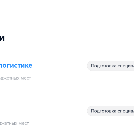
и
логистике
подготовка специ
джетных мест
подготовка специ
джетных мест