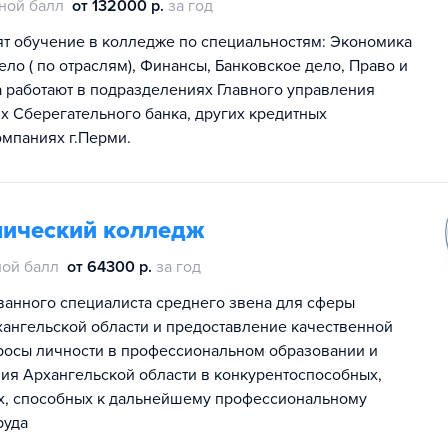
ной балл
от 132000 р.
за год
ят обучение в колледже по специальностям: Экономика
дело ( по отраслям), Финансы, Банковское дело, Право и
 работают в подразделениях Главного управления
х Сберегательного банка, других кредитных
омпаниях г.Перми.
мический колледж
ой балл
от 64300 р.
за год
ванного специалиста среднего звена для сферы
рхангельской области и предоставление качественной
росы личности в профессиональном образовании и
я Архангельской области в конкурентоспособных,
х, способных к дальнейшему профессиональному
руда