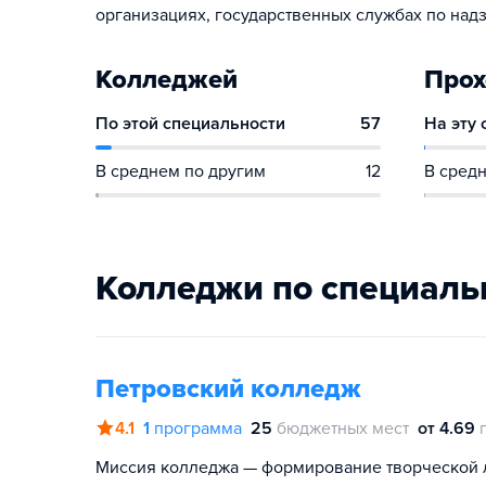
организациях, государственных службах по надз
Колледжей
Прох
По этой специальности
57
На эту
В среднем по другим
12
В средн
Колледжи по специаль
Петровский колледж
4.1
1
программа
25
бюджетных мест
от 4.69
Миссия колледжа — формирование творческой л