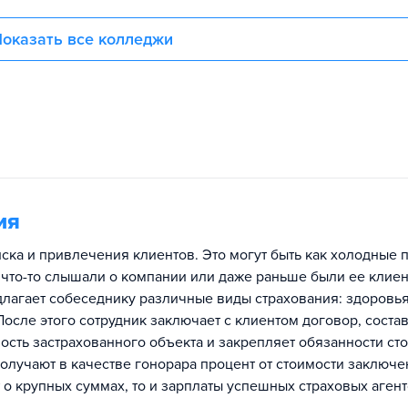
оказать все колледжи
ия
иска и привлечения клиентов. Это могут быть как холодные 
е что-то слышали о компании или даже раньше были ее клиен
длагает собеседнику различные виды страхования: здоровья
После этого сотрудник заключает с клиентом договор, сост
ость застрахованного объекта и закрепляет обязанности ст
получают в качестве гонорара процент от стоимости заключ
т о крупных суммах, то и зарплаты успешных страховых аген