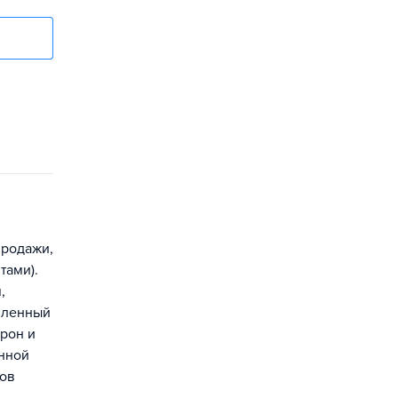
продажи,
тами).
,
авленный
орон и
енной
тов