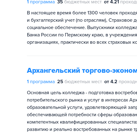
1
программа
35
бюджетных мест
от 4.21
проход
В настоящее время более 1300 человек проход
и бухгалтерский учет (по отраслям), Страховое 
социальное обеспечение. Выпускники колледжа
Банка России по Пермскому краю, в учреждения
организациях, практически во всех страховых к
Архангельский торгово-эконо
1
программа
25
бюджетных мест
от 4.2
проходн
Основная цель колледжа - подготовка востребо
потребительского рынка и услуг в интересах А
образовательной услуги, удовлетворяющей зап
обеспечивающей потребности сферы образовани
компетентных квалифицированных специалиста
развитию и реально востребованных на рынке т