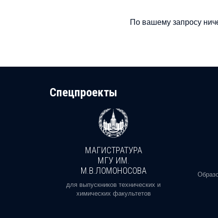
По вашему запросу ниче
Cпецпроекты
МАГИСТРАТУРА
И
МГУ ИМ.
М.В.ЛОМОНОСОВА
, реальное
Образо
орая есть
для выпускников технических и
химических факультетов