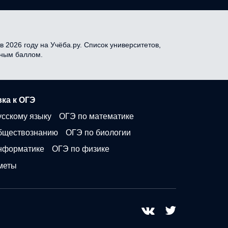
 2026 году на Учёба.ру. Список университетов,
дным баллом.
ка к ОГЭ
усскому языку
ОГЭ по математике
бществознанию
ОГЭ по биологии
нформатике
ОГЭ по физике
меты