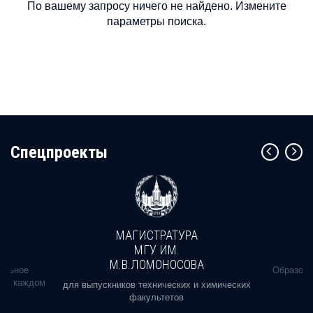
По вашему запросу ничего не найдено. Измените
параметры поиска.
Cпецпроекты
МАГИСТРАТУРА
МГУ ИМ.
М.В.ЛОМОНОСОВА
альное
Образова
ь в каждом
для выпускников технических и химических
факультетов