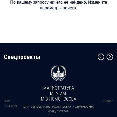
По вашему запросу ничего не найдено. Измените
параметры поиска.
Cпецпроекты
МАГИСТРАТУРА
МГУ ИМ.
М.В.ЛОМОНОСОВА
альное
Образова
ь в каждом
для выпускников технических и химических
факультетов