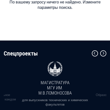
По вашему запросу ничего не найдено. Измените
параметры поиска.
Cпецпроекты
МАГИСТРАТУРА
МГУ ИМ.
М.В.ЛОМОНОСОВА
альное
Образова
ь в каждом
для выпускников технических и химических
факультетов