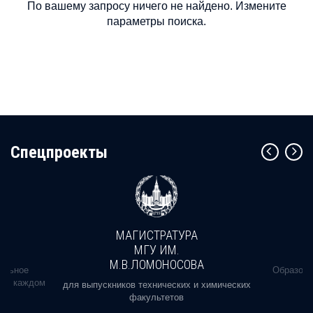
По вашему запросу ничего не найдено. Измените
параметры поиска.
Cпецпроекты
МАГИСТРАТУРА
МГУ ИМ.
М.В.ЛОМОНОСОВА
альное
Образова
ь в каждом
для выпускников технических и химических
факультетов